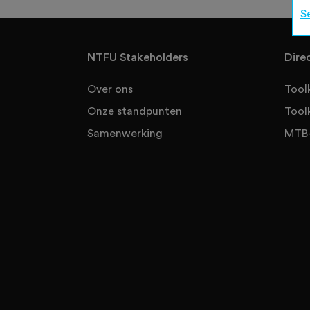
S
NTFU Stakeholders
Dire
Over ons
Tool
Onze standpunten
Tool
Samenwerking
MTB-