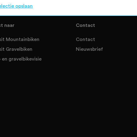
electie opslaan
ct naar
Contact
kit Mountainbiken
Contact
kit Gravelbiken
Nieuwsbrief
 en gravelbikevisie