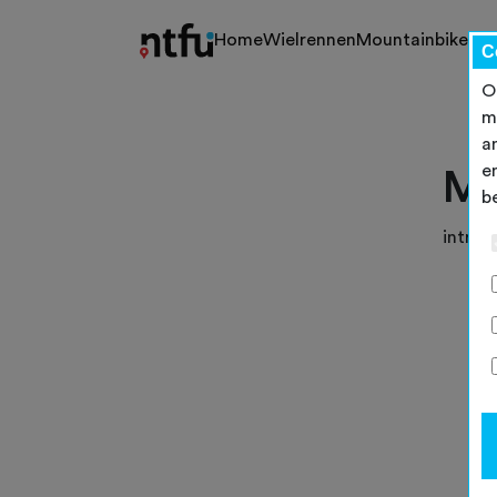
Home
Wielrennen
Mountainbiken
Gr
C
O
m
a
e
Mo
b
intro