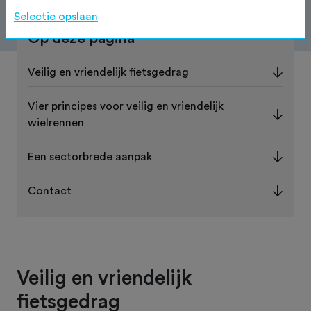
Selectie opslaan
Op deze pagina
Veilig en vriendelijk fietsgedrag
Vier principes voor veilig en vriendelijk
wielrennen
Een sectorbrede aanpak
Contact
Veilig en vriendelijk
fietsgedrag