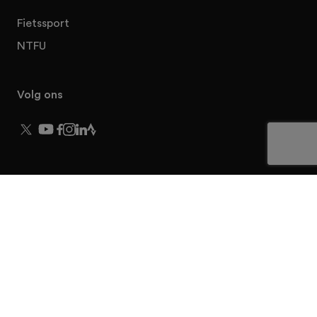
Fietssport
NTFU
Volg ons
© 2026 NTFU Stakeholders
Privacy
Disclaimer
Voorwaarden