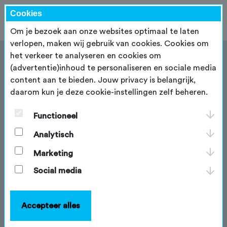
Cookies
Om je bezoek aan onze websites optimaal te laten
verlopen, maken wij gebruik van cookies. Cookies om
het verkeer te analyseren en cookies om
(advertentie)inhoud te personaliseren en sociale media
content aan te bieden. Jouw privacy is belangrijk,
daarom kun je deze cookie-instellingen zelf beheren.
Over ons
Functioneel
Deze website is het stakeholderplatform van de
Wielersportbond (NTFU). Hier delen we visie, beleid,
Analytisch
kennis en samenwerkingsinitiatieven rond sportief
Marketing
fietsen in Nederland. Het platform richt zich op
overheden, terreinbeheerders, maatschappelijke
Social media
organisaties en andere partners die betrokken zijn bij
de inrichting, het beheer en het gebruik van de
buitenruimte.
Accepteer alles
Voor verenigingen, tochtorganisatoren en trailcrews