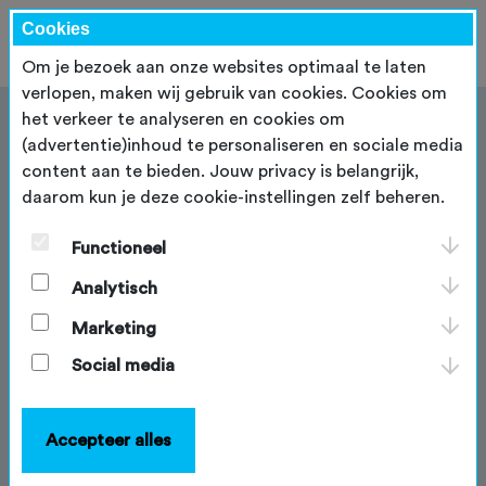
Cookies
Om je bezoek aan onze websites optimaal te laten
verlopen, maken wij gebruik van cookies. Cookies om
het verkeer te analyseren en cookies om
(advertentie)inhoud te personaliseren en sociale media
content aan te bieden. Jouw privacy is belangrijk,
daarom kun je deze cookie-instellingen zelf beheren.
Classificatie
Functioneel
De NTFU hanteert een landelijk classificatiesysteem
dat de technische moeilijkheidsgraad van
Analytisch
mountainbikeroutes objectief bepaalt en daarmee
direct bijdraagt aan de veiligheid en voorspelbaarheid
Marketing
van het gebruik. Net als op skipistes maakt het
Social media
systeem gebruik van kleurcodes: groen voor
makkelijk, blauw voor gemiddeld, rood voor moeilijk
en zwart voor zeer moeilijk. Deze uniforme indeling
Accepteer alles
geeft beheerders, vrijwilligers en gebruikers een
gedeeld referentiekader, waardoor routes overal in