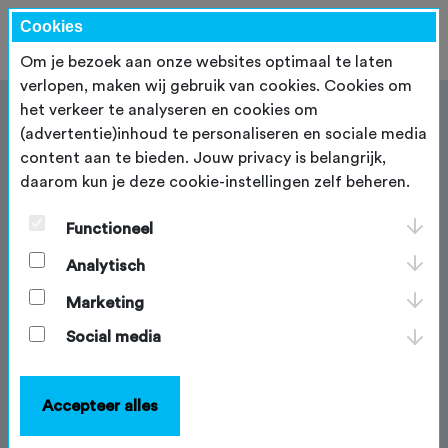
Cookies
Om je bezoek aan onze websites optimaal te laten
verlopen, maken wij gebruik van cookies. Cookies om
het verkeer te analyseren en cookies om
(advertentie)inhoud te personaliseren en sociale media
content aan te bieden. Jouw privacy is belangrijk,
daarom kun je deze cookie-instellingen zelf beheren.
Goede voorbeelden
Functioneel
Steeds meer regio’s investeren in een strategische
aanpak van gravelroutes, waarbij recreatie,
Analytisch
natuurbelangen en toeristische waarde hand in hand
gaan. Onderstaande voorbeelden laten zien hoe
Marketing
verschillende regio's dit organiseren: van digitale
Social media
ontsluiting en gebiedsmarketing tot het afstemmen
van routes met terreinbeheerders en het sturen van
recreatiestromen.
Accepteer alles