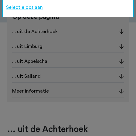
Selectie opslaan
Op deze pagina
... uit de Achterhoek
... uit Limburg
... uit Appelscha
... uit Salland
Meer informatie
... uit de Achterhoek