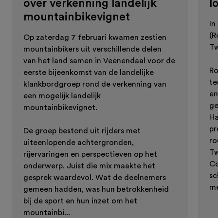
over verkenning landelijk
l
mountainbikevignet
In
(R
Op zaterdag 7 februari kwamen zestien
Tw
mountainbikers uit verschillende delen
van het land samen in Veenendaal voor de
Ro
eerste bijeenkomst van de landelijke
te
klankbordgroep rond de verkenning van
en
een mogelijk landelijk
ge
mountainbikevignet.
Ha
pr
De groep bestond uit rijders met
ro
uiteenlopende achtergronden,
Tw
rijervaringen en perspectieven op het
Co
onderwerp. Juist die mix maakte het
sc
gesprek waardevol. Wat de deelnemers
me
gemeen hadden, was hun betrokkenheid
bij de sport en hun inzet om het
mountainbi...