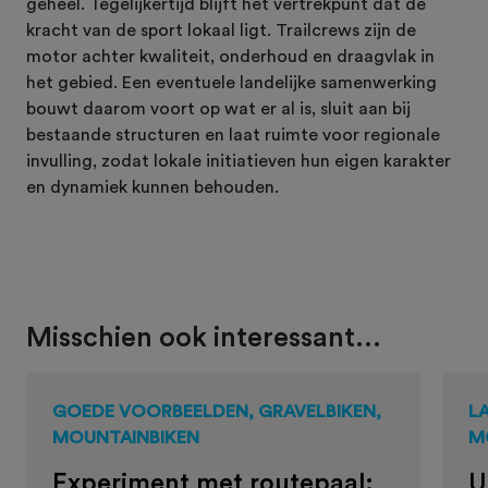
geheel. Tegelijkertijd blijft het vertrekpunt dat de
kracht van de sport lokaal ligt. Trailcrews zijn de
motor achter kwaliteit, onderhoud en draagvlak in
het gebied. Een eventuele landelijke samenwerking
bouwt daarom voort op wat er al is, sluit aan bij
bestaande structuren en laat ruimte voor regionale
invulling, zodat lokale initiatieven hun eigen karakter
en dynamiek kunnen behouden.
Misschien ook interessant...
GOEDE VOORBEELDEN, GRAVELBIKEN,
L
MOUNTAINBIKEN
M
Experiment met routepaal:
U