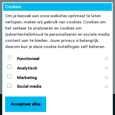
Cookies
Om je bezoek aan onze websites optimaal te laten
verlopen, maken wij gebruik van cookies. Cookies om
het verkeer te analyseren en cookies om
(advertentie)inhoud te personaliseren en sociale media
content aan te bieden. Jouw privacy is belangrijk,
daarom kun je deze cookie-instellingen zelf beheren.
Buitensport hoort thuis in de
ruimtelijke puzzel van
Functioneel
Nederland
Analytisch
maandag 23 februari 2026
Marketing
Social media
Accepteer alles