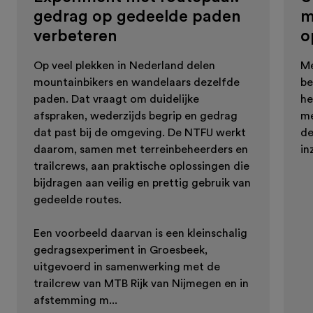
gedrag op gedeelde paden
m
verbeteren
o
Op veel plekken in Nederland delen
Me
mountainbikers en wandelaars dezelfde
be
paden. Dat vraagt om duidelijke
he
afspraken, wederzijds begrip en gedrag
me
dat past bij de omgeving. De NTFU werkt
de
daarom, samen met terreinbeheerders en
in
trailcrews, aan praktische oplossingen die
bijdragen aan veilig en prettig gebruik van
gedeelde routes.
Een voorbeeld daarvan is een kleinschalig
gedragsexperiment in Groesbeek,
uitgevoerd in samenwerking met de
trailcrew van MTB Rijk van Nijmegen en in
afstemming m...