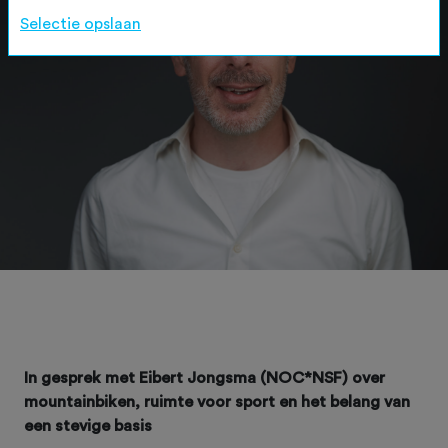
Selectie opslaan
In gesprek met Eibert Jongsma (NOC*NSF) over
mountainbiken, ruimte voor sport en het belang van
een stevige basis