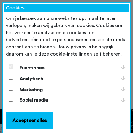
Cookies
Om je bezoek aan onze websites optimaal te laten
verlopen, maken wij gebruik van cookies. Cookies om
het verkeer te analyseren en cookies om
(advertentie)inhoud te personaliseren en sociale media
content aan te bieden. Jouw privacy is belangrijk,
daarom kun je deze cookie-instellingen zelf beheren.
Expertmeeting in Limburg:
samenwerking rond offroad
Functioneel
fietsen centraal
Analytisch
maandag 9 februari 2026
Marketing
Social media
Accepteer alles