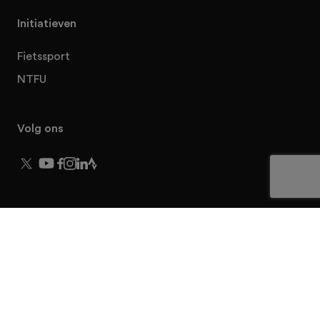
Initiatieven
Fietssport
NTFU
Volg ons
© 2026 NTFU Stakeholders