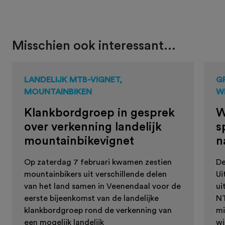
Misschien ook interessant...
LANDELIJK MTB-VIGNET,
G
MOUNTAINBIKEN
W
Klankbordgroep in gesprek
W
over verkenning landelijk
s
mountainbikevignet
n
Op zaterdag 7 februari kwamen zestien
De
mountainbikers uit verschillende delen
Ui
van het land samen in Veenendaal voor de
ui
eerste bijeenkomst van de landelijke
NT
klankbordgroep rond de verkenning van
mi
een mogelijk landelijk
wi