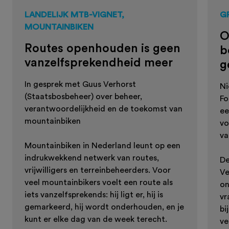
LANDELIJK MTB-VIGNET,
G
MOUNTAINBIKEN
O
Routes openhouden is geen
b
vanzelfsprekendheid meer
g
In gesprek met Guus Verhorst
Ni
(Staatsbosbeheer) over beheer,
Fo
verantwoordelijkheid en de toekomst van
ee
mountainbiken
vo
va
Mountainbiken in Nederland leunt op een
indrukwekkend netwerk van routes,
De
vrijwilligers en terreinbeheerders. Voor
Ve
veel mountainbikers voelt een route als
on
iets vanzelfsprekends: hij ligt er, hij is
vr
gemarkeerd, hij wordt onderhouden, en je
bi
kunt er elke dag van de week terecht.
ve