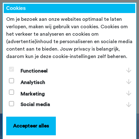
Cookies
Om je bezoek aan onze websites optimaal te laten
verlopen, maken wij gebruik van cookies. Cookies om
het verkeer te analyseren en cookies om
(advertentie)inhoud te personaliseren en sociale media
content aan te bieden. Jouw privacy is belangrijk,
daarom kun je deze cookie-instellingen zelf beheren.
Klankbordgroep in gesprek
over verkenning landelijk
Functioneel
mountainbikevignet
Analytisch
dinsdag 10 februari 2026
Marketing
Social media
Accepteer alles