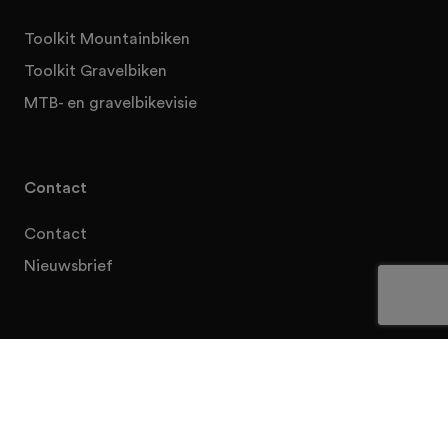
Toolkit Mountainbiken
Toolkit Gravelbiken
MTB- en gravelbikevisie
Contact
Contact
Nieuwsbrief
Initiatieven
Fietssport
NTFU