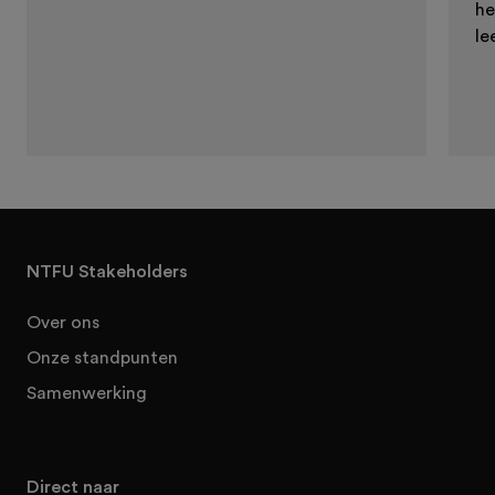
he
le
NTFU Stakeholders
Over ons
Onze standpunten
Samenwerking
Direct naar